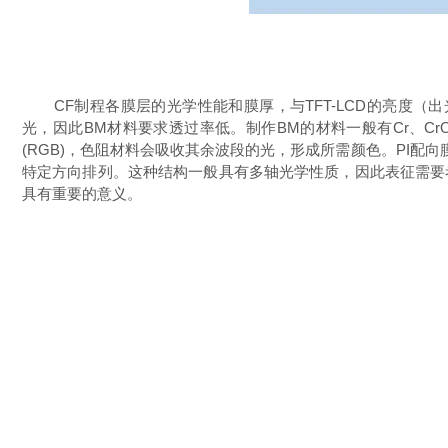
C
F
制程
各
膜层的光学性能和膜厚
，与
TFT-LCD的亮度
（出
光，因此BM材料要求透过率低。制作BM的材料
一般有Cr、
Cr
(RGB)，色
阻材料
会吸收其余波段的光，形成所需颜色
。PI
配向
特定方向排列。这种结构一般具有多轴光学性质，因此表征需要
具有重要的意义。