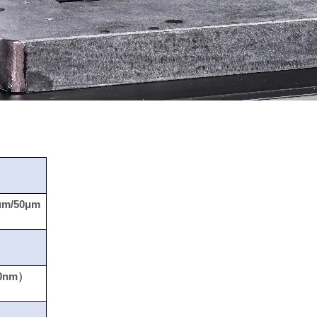
μm/50μm
00nm
）