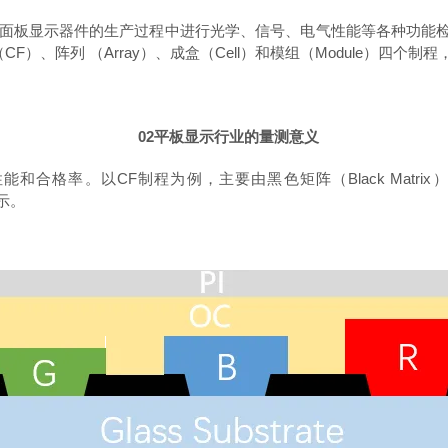
面板显示器件的生产过程中进行光学、信号、电气性能等各种功能
lter（CF）、阵列 （Array）、成盒（Cell）和
模组
（Module）四个制程
02
平板显示行业
的量测意义
性能和合格率。
以C
F
制程为例
，
主要由黑色矩阵（
Black Ma
示。