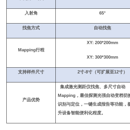
入射角
65°
找
焦方式
自动找焦
XY: 200*200mm
Mapping
行程
XY: 300*300mm
支持样件尺寸
2
寸
-8
寸（可扩展至
12
寸）
集成激光测距仪找焦、多尺寸自动
Mapping
，最佳探测光强自动变档切
产品优势
识别与定位，一键生成报告等功能，
升设备智能便利化程度。