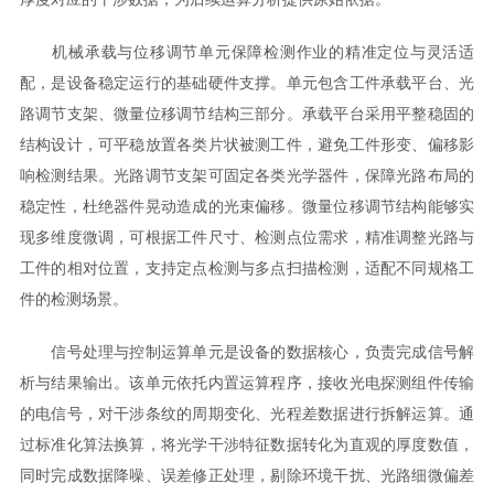
机械承载与位移调节单元保障检测作业的精准定位与灵活适
配，是设备稳定运行的基础硬件支撑。单元包含工件承载平台、光
路调节支架、微量位移调节结构三部分。承载平台采用平整稳固的
结构设计，可平稳放置各类片状被测工件，避免工件形变、偏移影
响检测结果。光路调节支架可固定各类光学器件，保障光路布局的
稳定性，杜绝器件晃动造成的光束偏移。微量位移调节结构能够实
现多维度微调，可根据工件尺寸、检测点位需求，精准调整光路与
工件的相对位置，支持定点检测与多点扫描检测，适配不同规格工
件的检测场景。
信号处理与控制运算单元是设备的数据核心，负责完成信号解
析与结果输出。该单元依托内置运算程序，接收光电探测组件传输
的电信号，对干涉条纹的周期变化、光程差数据进行拆解运算。通
过标准化算法换算，将光学干涉特征数据转化为直观的厚度数值，
同时完成数据降噪、误差修正处理，剔除环境干扰、光路细微偏差