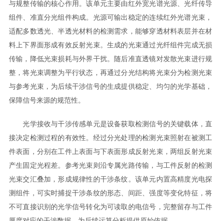
与规整传输的核心作用。该单元主要由红外宽光谱光源、光纤传导
组件、准直分光组件构成。光源可输出稳定的连续红外光谱光束，
适配多数透光、半透光材料的检测需求，能够穿透材料表层并在材
料上下界面形成有效反射光束。生成的光束通过光纤组件完成无损
传输，降低光束损耗与外界干扰。随后准直透镜对发散光束进行规
整，将光束调整为平行状态，再通过分光结构将光束分为检测光束
与参考光束，为后续干涉信号的生成提供稳定、均匀的光学基础，
保障信号来源的规范性。
光学接收与干涉传感单元是设备获取检测信号的关键载体，直
接决定检测过程的有效性。经过分光处理的检测光束照射在被测工
件表面，分别在工件上表面与下表面形成反射光束，两组反射光束
产生固定光程差。参考光束则沿专属光路传输，与工件反射的检测
光束交汇叠加，形成规律性的干涉条纹。该单元内置高精度光电探
测组件，可实时捕捉干涉条纹的形态、间距、强度等变化特征，将
不可直接识别的光学信号转化为可读取的电信号，完整留存与工件
厚度对应的干涉数据，为后续运算分析提供原始依据。