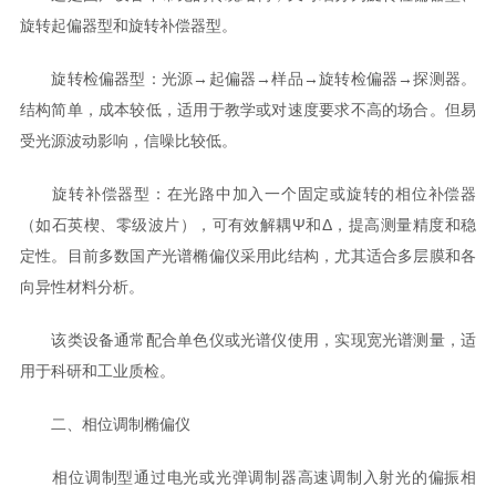
旋转起偏器型和旋转补偿器型。
旋转检偏器型：光源→起偏器→样品→旋转检偏器→探测器。
结构简单，成本较低，适用于教学或对速度要求不高的场合。但易
受光源波动影响，信噪比较低。
旋转补偿器型：在光路中加入一个固定或旋转的相位补偿器
（如石英楔、零级波片），可有效解耦Ψ和Δ，提高测量精度和稳
定性。目前多数国产光谱椭偏仪采用此结构，尤其适合多层膜和各
向异性材料分析。
该类设备通常配合单色仪或光谱仪使用，实现宽光谱测量，适
用于科研和工业质检。
二、相位调制椭偏仪
相位调制型通过电光或光弹调制器高速调制入射光的偏振相