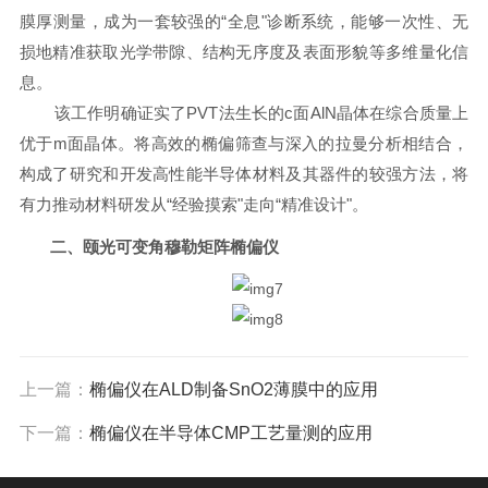
膜厚测量，成为一套较强的“全息"诊断系统，能够一次性、无
损地精准获取光学带隙、结构无序度及表面形貌等多
维量化信
息。
该工作明确证实了
PVT
法生长的
c
面
AlN
晶体在综合质量上
优于
m
面晶体。将高效的
椭
偏筛查与深入的拉
曼
分析相结合，
构成了研究和开发高性能半导体材料及其器件的较强方法，将
有力推动材料研发从“经验摸索"走向“精准设计"。
二、
颐
光
可变角穆勒
矩阵
椭
偏仪
上一篇：
椭偏仪在ALD制备SnO2薄膜中的应用
下一篇：
椭偏仪在半导体CMP工艺量测的应用