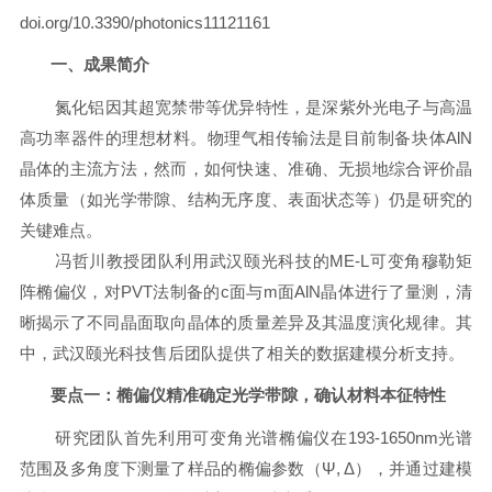
doi.org/10.3390/photonics11121161
一、成果简介
氮化铝因其超宽禁带等优异特性，是深紫外光电子与高温
高功率器件的理想材料。物理气相传输法是目前制备块体
AlN
晶体的主流方法，然而，如何快速、准确、无损地综合评价晶
体质量（如光学带隙、结构无序度、表面状态等）仍是研究的
关键难点。
冯哲川教授团队利用武汉
颐
光科技的
ME-L
可变角穆勒
矩
阵
椭
偏仪，对
PVT
法制备的
c
面与
m
面
AlN
晶体进行了量测，清
晰揭示了不同晶面取向晶体的质量差异及其温度演化规律。其
中，武汉
颐
光科技售后团队提供了相关的数据建模分析支持。
要点
一
：
椭偏仪精
准确定光学带隙，确认材料本征特性
研究团队首先利用可变角光谱
椭偏仪
在
193-1650nm
光谱
范围及多角度下测量了样品的
椭
偏参数（Ψ
,
Δ），并通过建模