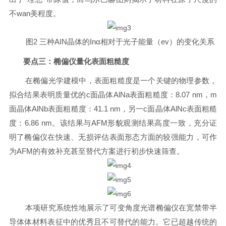
不wan美程度。
图2 三种AIN晶体的Inα相对于光子能量（
ev
）的变化关系
要点三：
椭偏仪
量化表面粗糙度
在
椭
偏光学建模中，表面粗糙度是一个关键的物理参数，
拟合结果表明质量优的
c
面晶体
AlNa
表面粗糙度：
8.07 nm
，
m
面晶体
AlNb
表面粗糙度：
41.1 nm
，另一
c
面晶体
AlNc
表面粗糙
度：
6.86 nm
。该结果与
AFM
形貌观测结果高度一致，充分证
明了
椭偏仪
在快速、无损评估表面形态方面的较强能力，可作
为
AFM
的有效补充甚至替代方案进行初步快速筛查。
本项研究系统性地展示了可变角度光谱
椭偏仪
在宽禁带半
导体
体材
料表征中的优秀且不可替代的能力。它已超越传统的