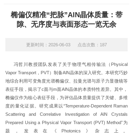
椭偏仪精准“把脉”AlN晶体质量：带
隙、无序度与表面形态一览无余
更新时间：2026-06-03 点击次数：187
冯哲川教授团队发表了关于物理气相传输法（
Physical
Vapor Transport
，
PVT
）制备
AlN
晶体的深入研究。本研究巧妙
地综合利用可变角度光谱
椭
偏仪、拉曼光谱与原子力显微镜等
表征手段，揭示了
c
面与
m
面
AlN
晶体的本质特性差异。其中，
椭偏仪
作为核心表征手段，为评估晶体质量提供了关键、多维
度的量化证据。研究成果以“
Temperature-Dependent Raman
Scattering and Correlative Investigation of
AlN
Crystals
Prepared Using a Physical Vapor Transport (PVT) Method
"为
题，发表在《
Photonics
》杂志上。