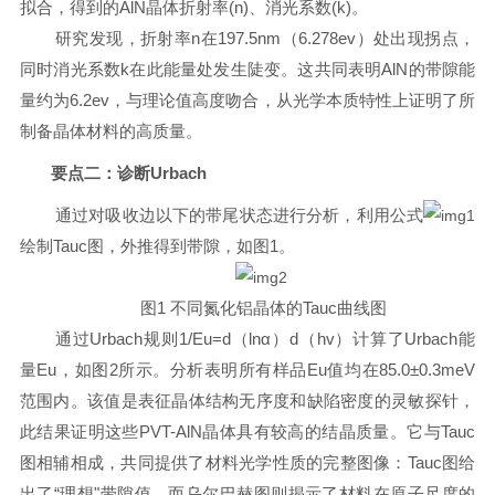
拟合，得到的
AlN
晶体折射率
(n)
、消
光系数
(k)
。
研究发现，折射率
n
在
197.5nm
（
6.278ev
）处出现拐点，
同时消光系数
k
在此能量处发生陡变。这共同表明
AlN
的带隙能
量约为
6.2ev
，与理论
值高度
吻合，从光学本质特性上证明了所
制备晶体材料的高质量。
要点二：诊断
Urbach
通过对
吸收边以下
的带
尾状态
进行分析，利用公式
绘制
Tauc
图，外推得到带隙，如图
1
。
图1
不同氮化铝晶体的
Tauc
曲线图
通过
Urbach
规则
1/Eu=d
（
ln
α）
d
（
hv
）计算了
Urbach
能
量
Eu
，如图
2
所
示。分析表明所有样品
Eu
值均在
85.0
±
0.3meV
范围内。该值是表征晶体结构无序度和缺陷密度的灵敏探针，
此结果证明这些
PVT-
AlN
晶体具有较高的结晶质量。它与
Tauc
图相辅相成，共同提供了材料光学性质的完整图像：
Tauc
图给
出了“理想"带隙值，而乌尔巴赫图则揭示了材料在原子尺度的